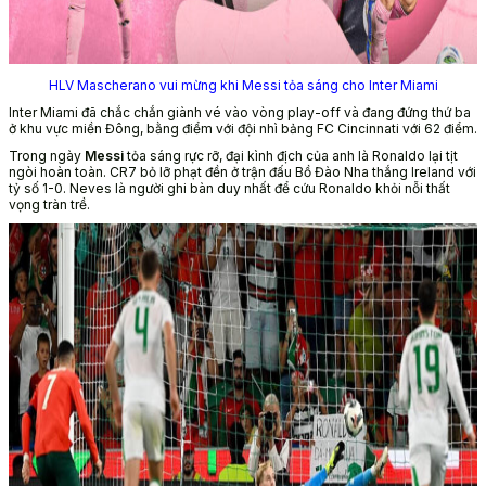
HLV Mascherano vui mừng khi Messi tỏa sáng cho Inter Miami
Inter Miami đã chắc chắn giành vé vào vòng play-off và đang đứng thứ ba
ở khu vực miền Đông, bằng điểm với đội nhì bảng FC Cincinnati với 62 điểm.
Trong ngày
Messi
tỏa sáng rực rỡ, đại kình địch của anh là Ronaldo lại tịt
ngòi hoàn toàn. CR7 bỏ lỡ phạt đền ở trận đấu Bồ Đào Nha thắng Ireland với
tỷ số 1-0. Neves là người ghi bàn duy nhất để cứu Ronaldo khỏi nỗi thất
vọng tràn trề.