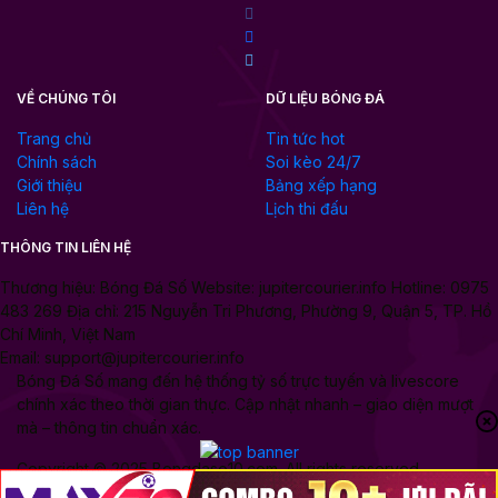
VỀ CHÚNG TÔI
DỮ LIỆU BÓNG ĐÁ
Trang chủ
Tin tức hot
Chính sách
Soi kèo 24/7
Giới thiệu
Bảng xếp hạng
Liên hệ
Lịch thi đấu
THÔNG TIN LIÊN HỆ
Thương hiệu: Bóng Đá Số Website: jupitercourier.info Hotline: 0975
483 269 Địa chỉ: 215 Nguyễn Tri Phương, Phường 9, Quận 5, TP. Hồ
Chí Minh, Việt Nam
Email:
support@jupitercourier.info
Bóng Đá Số mang đến hệ thống tỷ số trực tuyến và livescore
chính xác theo thời gian thực. Cập nhật nhanh – giao diện mượt
mà – thông tin chuẩn xác.
Copyright © 2025 Bongdaso10.com .All rights reserved.