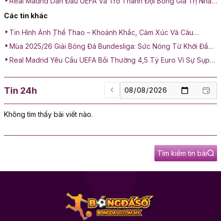
Real Madrid Dẫn Đầu UEFA Và Trở Thành Đội Bóng Giá Trị Nhất
Thế Giới Năm 2025
Các tin khác
Tin Hình Ảnh Thể Thao – Khoảnh Khắc, Cảm Xúc Và Câu
Chuyện Sau Ống Kính
Mùa 2025/26 Giải Bóng Đá Bundesliga: Sức Nóng Từ Khởi Đầu
Đến Cuộc Đua Vô Địch
Real Madrid Yêu Cầu UEFA Bồi Thường 4,5 Tỷ Euro Vì Sự Sụp
Đổ Của Super League
Tin 24h
Không tìm thấy bài viết nào.
Tìm kiếm tin bài