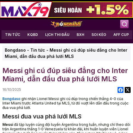
TIN TỨC
KQBD
LỊCH THI ĐẤU
BXH
SOI KÈO
AFF CUP
Bongdaso
-
Tin tức
-
Messi ghi cú đúp siêu đẳng cho Inter
Miami, dẫn đầu đua phá lưới MLS
Messi ghi cú đúp siêu đẳng cho Inter
Miami, dẫn đầu đua phá lưới MLS
16/10/2025
Bongdaso
ghi nhận Lionel Messi ghi cú đúp trong chiến thắng 4-0 của
Inter Miami trước Atlanta United tại MLS, từ đó vượt lên dẫn đầu trong cuộc
đua vua phá lưới.
Messi đua vua phá lưới MLS
Messi
đã tập luyện cùng đội tuyển Argentina trong tuần, nhưng chỉ theo dõi
trận Argentina thắng 1-0 Venezuela từ khán đài, khi huấn luyện viên Lionel