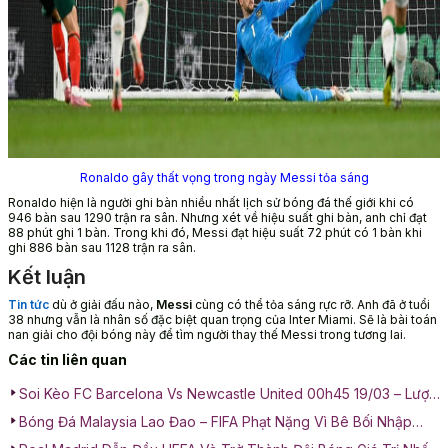
Ronaldo gây thất vọng trong ngày Messi tỏa sáng
Ronaldo hiện là người ghi bàn nhiều nhất lịch sử bóng đá thế giới khi có
946 bàn sau 1290 trận ra sân. Nhưng xét về hiệu suất ghi bàn, anh chỉ đạt
88 phút ghi 1 bàn. Trong khi đó, Messi đạt hiệu suất 72 phút có 1 bàn khi
ghi 886 bàn sau 1128 trận ra sân.
Kết luận
Tin tức
dù ở giải đấu nào,
Messi
cùng có thể tỏa sáng rực rỡ. Anh đã ở tuổi
38 nhưng vẫn là nhân số đặc biệt quan trọng của Inter Miami. Sẽ là bài toán
nan giải cho đội bóng này để tìm người thay thế Messi trong tương lai.
Các tin liên quan
Soi Kèo FC Barcelona Vs Newcastle United 00h45 19/03 – Lượt
Về Vòng 1/8 Champions League
Bóng Đá Malaysia Lao Đao – FIFA Phạt Nặng Vì Bê Bối Nhập
Tịch Cầu Thủ