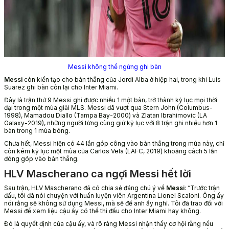
Messi không thể ngừng ghi bàn
Messi
còn kiến tạo cho bàn thắng của Jordi Alba ở hiệp hai, trong khi Luis
Suarez ghi bàn còn lại cho Inter Miami.
Đây là trận thứ 9 Messi ghi được nhiều 1 một bàn, trở thành kỷ lục mọi thời
đại trong một mùa giải MLS. Messi đã vượt qua Stern John (Columbus-
1998), Mamadou Diallo (Tampa Bay-2000) và Zlatan Ibrahimovic (LA
Galaxy-2019), những người từng cùng giữ kỷ lục với 8 trận ghi nhiều hơn 1
bàn trong 1 mùa bóng.
Chưa hết, Messi hiện có 44 lần góp công vào bàn thắng trong mùa này, chỉ
còn kém kỷ lục một mùa của Carlos Vela (LAFC, 2019) khoảng cách 5 lần
đóng góp vào bàn thắng.
HLV Mascherano ca ngợi Messi hết lời
Sau trận, HLV Mascherano đã có chia sẻ đáng chú ý về
Messi
: “Trước trận
đấu, tôi đã nói chuyện với huấn luyện viên Argentina Lionel Scaloni. Ông ấy
nói rằng sẽ không sử dụng Messi, mà sẽ để anh ấy nghỉ. Tôi đã trao đổi với
Messi để xem liệu cậu ấy có thể thi đấu cho Inter Miami hay không.
Đó là quyết định của cậu ấy, và rõ ràng Messi nhận thấy cơ hội rằng nếu