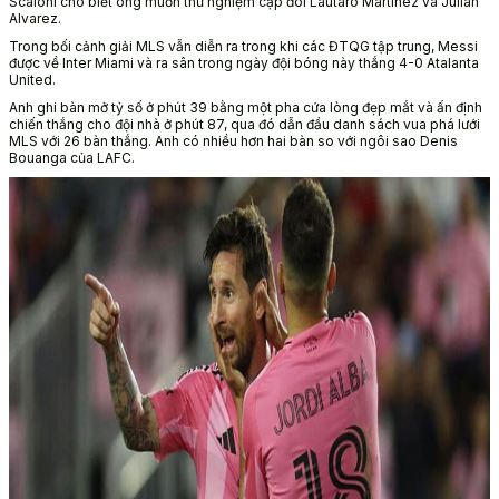
Scaloni cho biết ông muốn thử nghiệm cặp đôi Lautaro Martinez và Julian
Alvarez.
Trong bối cảnh giải MLS vẫn diễn ra trong khi các ĐTQG tập trung, Messi
được về Inter Miami và ra sân trong ngày đội bóng này thắng 4-0 Atalanta
United.
Anh ghi bàn mở tỷ số ở phút 39 bằng một pha cứa lòng đẹp mắt và ấn định
chiến thắng cho đội nhà ở phút 87, qua đó dẫn đầu danh sách vua phá lưới
MLS với 26 bàn thắng. Anh có nhiều hơn hai bàn so với ngôi sao Denis
Bouanga của LAFC.