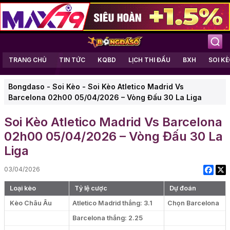
TRANG CHỦ
TIN TỨC
KQBD
LỊCH THI ĐẤU
BXH
SOI K
Bongdaso
-
Soi Kèo
-
Soi Kèo Atletico Madrid Vs
Barcelona 02h00 05/04/2026 – Vòng Đấu 30 La Liga
Soi Kèo Atletico Madrid Vs Barcelona
02h00 05/04/2026 – Vòng Đấu 30 La
Liga
03/04/2026
Loại kèo
Tỷ lệ cược
Dự đoán
Kèo Châu Âu
Atletico Madrid thắng: 3.1
Chọn Barcelona
Barcelona thắng: 2.25