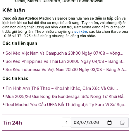
Yamal, Marcus Rashford, Robert Lewandowski.
Kết luận
Cuộc đối đầu
Atletico Madrid vs Barcelona
hứa hẹn sẽ diễn ra hấp dẫn và
kịch tính khi cả hai đội đều có mục tiêu rõ ràng. Tuy nhiên, với phong độ ổn
định hơn cùng chất lượng đội hình vượt trội, Barcelona đang nắm lợi thế lớn
trước giờ bóng lăn. Theo nhiều chuyên gia
soi kèo
, các lựa chọn Barcelona
-0.25 và Tài 3.25 sẽ là những phương án đáng cân nhắc.
Các tin liên quan
Soi Kèo Việt Nam Vs Campuchia 20h00 Ngày 07/08 – Vòng
Bảng AFF Cup 2026
Soi Kèo Philippines Vs Thái Lan 20h00 Ngày 04/08 – Bảng B
AFF Cup 2026
Soi Kèo Indonesia Vs Việt Nam 20h30 Ngày 03/08 – Bảng A AFF
Cup 2026
Các tin khác
Tin Hình Ảnh Thể Thao – Khoảnh Khắc, Cảm Xúc Và Câu
Chuyện Sau Ống Kính
Mùa 2025/26 Giải Bóng Đá Bundesliga: Sức Nóng Từ Khởi Đầu
Đến Cuộc Đua Vô Địch
Real Madrid Yêu Cầu UEFA Bồi Thường 4,5 Tỷ Euro Vì Sự Sụp
Đổ Của Super League
Tin 24h