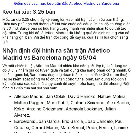
Điểm qua các mức kèo trận đấu Atletico Madrid vs Barcelona
Kèo tài xỉu: 3.25 bàn
Mốc tài xỉu 3.25 cho thấy kỳ vọng lớn vào một trận cầu nhiều bàn thắng.
Điều này phù hợp với thống kê khi các cuộc đối đầu giữa hai đội thường diễn
ra cởi mở. Barcelona sở hữu hàng công mạnh với nhiều nhân tố có thể tạo
đột biến. Trong khi đó, Atletico Madrid dù không quá ổn định nhưng vẫn có
khả năng ghi bàn. Với thế trận đôi công dễ xảy ra, cửa Tài là lựa chọn sáng
giá.
Nhận định đội hình ra sân trận Atletico
Madrid vs Barcelona ngày 05/04
Về mặt chiến thuật, Atletico Madrid nhiều khả năng sẽ tiếp tục sử dụng sơ
đồ 3-5-2 nhằm gia cố tuyến giữa và tận dụng khả năng phản công nhanh. Ở
chiều ngược lại, Barcelona được dự đoán triển khai sơ đồ 4-3-3 quen thuộc.
Họ sẽ kiểm soát bóng và tổ chức tấn công từ hai biên, tận dụng tốc độ và
kỹ thuật của các cầu thủ chạy cánh để xuyên phá hàng thủ đối phương. Đội
hình dự kiến của hai đội như sau:
Atletico Madrid: Jan Oblak, David Hancko, Nahuel Molina,
Matteo Ruggeri, Marc Pubill, Giuliano Simeone, Alex Baena,
Koke, Antoine Griezmann, Ademola Lookman, Julian
Alvarez.
Barcelona: Joan Garcia, Eric Garcia, Joao Cancelo, Pau
Cubarsi, Gerard Martin, Marc Bernal, Pedri, Fermin, Lamine