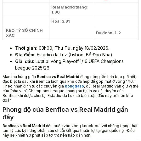
Real Madrid thắng:
1.90
Hòa: 3.91
KÈO TỶ SỐ CHÍNH
Dự đoán: 1-2
XÁC
Thời gian:
03h00, Thứ Tư, ngày 18/02/2026.
Địa điểm:
Estádio da Luz (Lisbon, Bồ Đào Nha).
Giải đấu:
Lượt đi vòng Play-off 1/16 UEFA Champions
League 2025/26.
Màn thư hùng giữa
Benfica vs Real Madrid
đang nóng lên hơn bao giờ hết,
đặc biệt là sau khi Benfica lách qua khe cửa hẹp để góp mặt ở vòng 1/16.
Theo nhận định từ các chuyên gia
bongdaso
, dù Real Madrid vẫn giữ vị thế
của “nhà vua” Champions League nhưng sự tự tin và cái duyên của
Benfica khi được chơi tại Estádio da Luz sẽ biến trận đấu này trở nên khó
đoán.
Phong độ của Benfica vs Real Madrid gần
đây
Benfica vs Real Madrid
đều bước vào vòng knock-out với những trạng thái
tâm lý cực kỳ hưng phấn sau chuỗi kết quả thuận lợi tại giải quốc nội. Điều
này sẽ khiến 90 phút sắp tới trở nên hấp dẫn hơn.