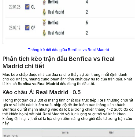
Thống kê đối đầu giữa Benfica vs Real Madrid
Phân tích kèo trận đấu Benfica vs Real
Madrid chi tiết
Mức kèo chấp được nhà cái đưa ra cho thấy sự tôn trọng nhất định dành
cho đội khách, nhưng cũng phản ánh tính chất đầy rủi ro của trận đấu. Nhất
là khi cả
Benfica vs Real Madrid
đều đang thi đấu tốt.
Kèo châu Á: Real Madrid -0.5
Trong một trận đấu lượt đi mang tính chất loại trực tiếp, Real thường chơi rất
già rơ và biết cách kiểm soát nhịp độ để tìm kiếm bàn thắng sân khách.
Benfica dù rất mạnh nhưng việc đã lộ bài trong chiến thắng 4-2 trước đó có
thể khiến họ bị bắt bài. Real Madrid với lực lượng vượt trội và khát khao
khẳng định lại vị thế sẽ là lựa chọn tiềm năng cho giới đầu tư trong trận cầu
này.