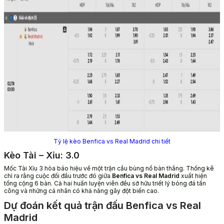
Tỷ lệ kèo Benfica vs Real Madrid chi tiết
Kèo Tài – Xỉu: 3.0
Mốc Tài Xỉu 3 hòa báo hiệu về một trận cầu bùng nổ bàn thắng. Thống kê
chỉ ra rằng cuộc đối đầu trước đó giữa
Benfica vs Real Madrid
xuất hiện
tổng cộng 6 bàn. Cả hai huấn luyện viên đều sở hữu triết lý bóng đá tấn
công và những cá nhân có khả năng gây đột biến cao.
Dự đoán kết quả trận đấu Benfica vs Real
Madrid