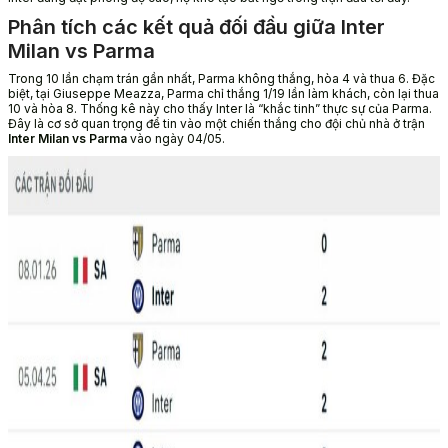
Phân tích các kết quả đối đầu giữa Inter
Milan vs Parma
Trong 10 lần chạm trán gần nhất, Parma không thắng, hòa 4 và thua 6. Đặc
biệt, tại Giuseppe Meazza, Parma chỉ thắng 1/19 lần làm khách, còn lại thua
10 và hòa 8. Thống kê này cho thấy Inter là “khắc tinh” thực sự của Parma.
Đây là cơ sở quan trọng để tin vào một chiến thắng cho đội chủ nhà ở trận
Inter Milan vs Parma
vào ngày 04/05.