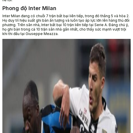
Phong độ Inter Milan
Inter Milan đang có chuỗi 7 trận bất bại liên tiếp, trong đó thắng 5 và hòa 2.
Họ duy trì hiệu suất ghi bàn ấn tượng và luôn tạo áp lực lớn lên hàng thủ đối
phương. Trên sân nhà, Inter bất bại 10 trận liên tiếp tại Serie A. Đáng chú ý,
họ ghi bàn trong cả 10 trận sân nhà gần nhất, cho thấy sức mạnh vượt trội
khi thi đấu tại Giuseppe Meazza.