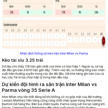
Nhận định thông số kèo trận Inter Milan vs Parma
Kèo tài xỉu 3.25 trái
Dữ liệu cho thấy 7/8 trận gần nhất của Inter có bàn hiệp 1. Ngoài ra, cả hai
đội đều ghi bàn ở 8/10 trận gần đây. Thêm vào đó, xu hướng tổng bàn chẵn
xuất hiện thường xuyên trong các lần đối đầu. Với khả năng ghi bàn của cả
hai, cửa Tài là lựa chọn hợp lý trong trận đầu này.
Dự kiến đội hình ra sân trận Inter Milan vs
Parma vòng 35 Serie A
Inter Milan chịu tổn thất đáng kể khi không có sự góp mặt của đội trưởng
Lautaro Martínez trên hàng công cùng chốt chặn quan trọng Alessandro
Bastoni nơi hàng thủ. Bên kia chiến tuyến, Parma cũng sứt mẻ lực lượng khi
Frigan, Cremaschi và Pellegrino đều phải ngồi ngoài vì chấn thương.