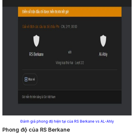
Đánh giá phong độ hiện tại của RS Berkane vs AL-Ahly
Phong độ của RS Berkane