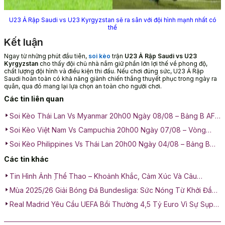
U23 Ả Rập Saudi vs U23 Kyrgyzstan sẽ ra sân với đội hình mạnh nhất có
thể
Kết luận
Ngay từ những phút đầu tiên,
soi kèo
trận
U23 Ả Rập Saudi vs U23
Kyrgyzstan
cho thấy đội chủ nhà nắm giữ phần lớn lợi thế về phong độ,
chất lượng đội hình và điều kiện thi đấu. Nếu chơi đúng sức, U23 Ả Rập
Saudi hoàn toàn có khả năng giành chiến thắng thuyết phục trong ngày ra
quân, qua đó mang lại lựa chọn an toàn cho người chơi.
Các tin liên quan
Soi Kèo Thái Lan Vs Myanmar 20h00 Ngày 08/08 – Bảng B AFF
Cup 2026
Soi Kèo Việt Nam Vs Campuchia 20h00 Ngày 07/08 – Vòng
Bảng AFF Cup 2026
Soi Kèo Philippines Vs Thái Lan 20h00 Ngày 04/08 – Bảng B
AFF Cup 2026
Các tin khác
Tin Hình Ảnh Thể Thao – Khoảnh Khắc, Cảm Xúc Và Câu
Chuyện Sau Ống Kính
Mùa 2025/26 Giải Bóng Đá Bundesliga: Sức Nóng Từ Khởi Đầu
Đến Cuộc Đua Vô Địch
Real Madrid Yêu Cầu UEFA Bồi Thường 4,5 Tỷ Euro Vì Sự Sụp
Đổ Của Super League