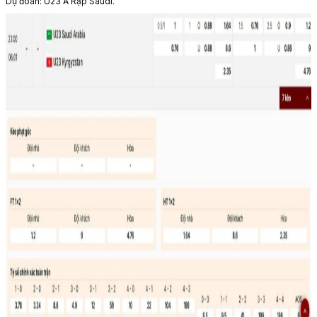
Dự đoán: U23 Ả Rập Saudi.