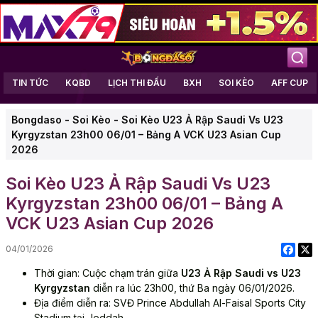
TIN TỨC
KQBD
LỊCH THI ĐẤU
BXH
SOI KÈO
AFF CUP
Bongdaso
-
Soi Kèo
-
Soi Kèo U23 Ả Rập Saudi Vs U23
Kyrgyzstan 23h00 06/01 – Bảng A VCK U23 Asian Cup
2026
Soi Kèo U23 Ả Rập Saudi Vs U23
Kyrgyzstan 23h00 06/01 – Bảng A
VCK U23 Asian Cup 2026
04/01/2026
Thời gian: Cuộc chạm trán giữa
U23 Ả Rập Saudi vs U23
Kyrgyzstan
diễn ra lúc 23h00, thứ Ba ngày 06/01/2026.
Địa điểm diễn ra: SVĐ Prince Abdullah Al-Faisal Sports City
Stadium tại Jeddah.