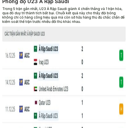
Phong độ U23 Ả Rập Saudi
Trong 5 trận gần nhất, U23 Ả Rập Saudi giành 4 chiến thắng và 1 trận hòa,
qua đó duy trì thành tích bất bại. Chuỗi kết quả này cho thấy đội bóng
không chỉ có hàng công hiệu quả mà còn sở hữu hàng thủ đủ chắc chắn để
kiểm soát thế trận trước nhiều đối thủ khác nhau.