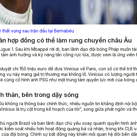
r thất vọng sau trận đấu tại Bernabéu
 bản hợp đồng có thể làm rung chuyển châu Âu
igue 1. Sau khi Mbappé rời đi, ban lãnh đạo đội bóng Pháp muốn tái 
 với tầm ảnh hưởng và kỹ năng tấn công rực lửa, được xem là ứng viên
duyệt chi 150 triệu euro để đưa Vinícius về Paris, con số có thể trở t
g vụ này mang giá trị thương mại khổng lồ. Vinícius có lượng người 
 sẽ củng cố hình ảnh PSG như một trung tâm quyền lực mới của bóng 
nh thản, bên trong dậy sóng
Dù không ra thông báo chính thức, nhiều nguồn tin khẳng định nội bộ
inícius là trụ cột trong kế hoạch của tôi”, song giữa phát ngôn và th
 thủ người Brazil và ban lãnh đạo chủ yếu xoay quanh quyền hình ản
c kiểm soát nhiều hơn hoạt động quảng bá cá nhân, trong khi CLB vẫ
 của đội bóng. Chính sự bất đồng này khiến mối quan hệ đôi bên dầ