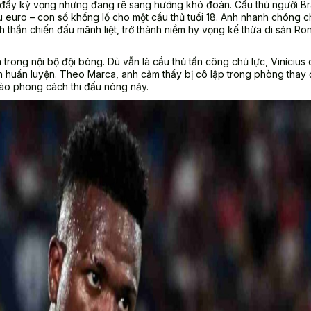
ầu đầy kỳ vọng nhưng đang rẽ sang hướng khó đoán. Cầu thủ người Bra
 euro – con số khổng lồ cho một cầu thủ tuổi 18. Anh nhanh chóng c
h thần chiến đấu mãnh liệt, trở thành niềm hy vọng kế thừa di sản Ro
 trong nội bộ đội bóng. Dù vẫn là cầu thủ tấn công chủ lực, Vinícius
n huấn luyện. Theo Marca, anh cảm thấy bị cô lập trong phòng thay 
 vào phong cách thi đấu nóng nảy.