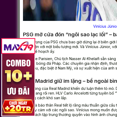
Vinícius Júnio
PSG mở cửa đón “ngôi sao lạc lối” –
Tham vọng của PSG chưa bao giờ dừng lại ở biên giới L
toàn diện với một biểu tượng mới. Và Vinícius Júnior,
trong kế hoạch ấy.
Theo Le Parisien, Chủ tịch Nasser Al-Khelaifi sẵn sàng 
lục của bóng đá Pháp. Các chuyên gia nhận định, thươn
toàn cầu, đặc biệt ở Nam Mỹ, và sự xuất hiện của anh
đại.
Real Madrid giữ im lặng – bề ngoài bì
Sự im lặng của Real Madrid khiến dư luận thêm tò mò. 
bóng đang rối ren. HLV Carlo Ancelotti từng tuyên bố “V
khoảng cách khó san lấp.
Các nhà báo thân Real tiết lộ rằng mâu thuẫn giữa cầu
đề nhạy cảm với các ngôi sao. Vinícius mong muốn đượ
chính sách tập trung thương quyền vào hình ảnh chung